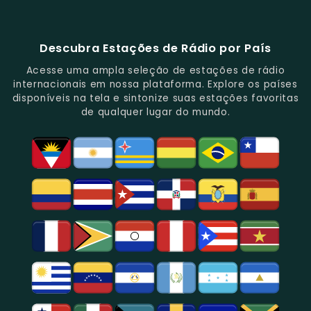
88.1
E
De
E
Emissoras
E
Programação
FM
Notícias.
Clássicos
Programas
De
Informações,
Diversificada
Brasil
E
De
São
É
E
-
Descubra Estações de Rádio por País
Novidades
Entretenimento.
Paulo,
Uma
Cobertura
Famosa
Do
Oferecendo
Referência
De
Por
Acesse uma ampla seleção de estações de rádio
Gênero.
Uma
No
Eventos
Sua
internacionais em nossa plataforma. Explore os países
Rica
Jornalismo
Esportivos,
Programação
disponíveis na tela e sintonize suas estações favoritas
Programação
Em
Especialmente
De
de qualquer lugar do mundo.
Musical
São
Futebol.
Música
E
Paulo.
Popular,
Cultural.
Notícias
E
Entretenimento
Na
Região
De
São
Paulo.