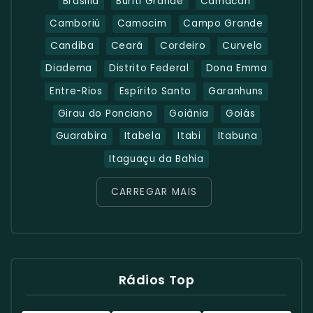
Brasilia
Buriti Grande
Camacan
Camboriú
Camocim
Campo Grande
Candiba
Ceará
Cordeiro
Curvelo
Diadema
Distrito Federal
Dona Emma
Entre-Rios
Espírito Santo
Garanhuns
Girau do Ponciano
Goiânia
Goiás
Guarabira
Itabela
Itabi
Itabuna
Itaguaçu da Bahia
CARREGAR MAIS
Rádios Top