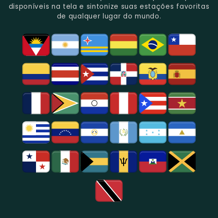
Rica
Jornalismo
Esportivos,
Programação
disponíveis na tela e sintonize suas estações favoritas
Programação
Em
Especialmente
De
de qualquer lugar do mundo.
Musical
São
Futebol.
Música
E
Paulo.
Popular,
Cultural.
Notícias
E
Entretenimento
Na
Região
De
São
Paulo.