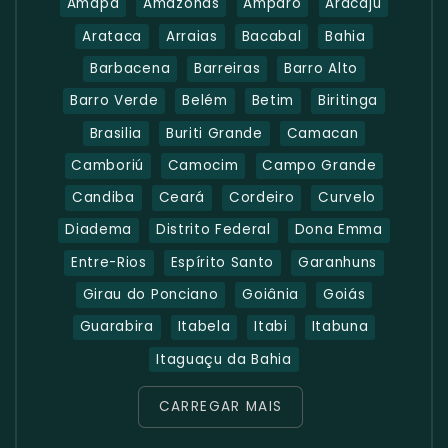
Amapá
Amazonas
Amparo
Aracaju
Arataca
Arraias
Bacabal
Bahia
Barbacena
Barreiras
Barro Alto
Barro Verde
Belém
Betim
Biritinga
Brasilia
Buriti Grande
Camacan
Camboriú
Camocim
Campo Grande
Candiba
Ceará
Cordeiro
Curvelo
Diadema
Distrito Federal
Dona Emma
Entre-Rios
Espírito Santo
Garanhuns
Girau do Ponciano
Goiânia
Goiás
Guarabira
Itabela
Itabi
Itabuna
Itaguaçu da Bahia
CARREGAR MAIS