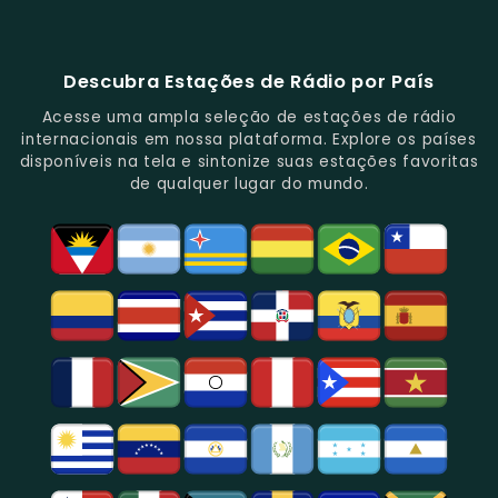
Música
Repleta
Popular
Principais
Notícias
Sua
88.1
E
De
E
Emissoras
E
Programação
FM
Notícias.
Clássicos
Programas
De
Informações,
Diversificada
Brasil
E
De
São
É
E
-
Descubra Estações de Rádio por País
Novidades
Entretenimento.
Paulo,
Uma
Cobertura
Famosa
Do
Oferecendo
Referência
De
Por
Acesse uma ampla seleção de estações de rádio
Gênero.
Uma
No
Eventos
Sua
internacionais em nossa plataforma. Explore os países
Rica
Jornalismo
Esportivos,
Programação
disponíveis na tela e sintonize suas estações favoritas
Programação
Em
Especialmente
De
de qualquer lugar do mundo.
Musical
São
Futebol.
Música
E
Paulo.
Popular,
Cultural.
Notícias
E
Entretenimento
Na
Região
De
São
Paulo.