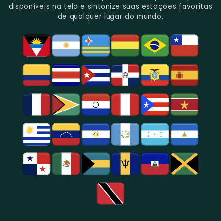
Rica
Jornalismo
Esportivos,
Programação
disponíveis na tela e sintonize suas estações favoritas
Programação
Em
Especialmente
De
de qualquer lugar do mundo.
Musical
São
Futebol.
Música
E
Paulo.
Popular,
Cultural.
Notícias
E
Entretenimento
Na
Região
De
São
Paulo.