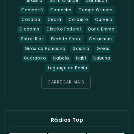
Brasilia
Buriti Grande
Camacan
Camboriú
Camocim
Campo Grande
Candiba
Ceará
Cordeiro
Curvelo
Diadema
Distrito Federal
Dona Emma
Entre-Rios
Espírito Santo
Garanhuns
Girau do Ponciano
Goiânia
Goiás
Guarabira
Itabela
Itabi
Itabuna
Itaguaçu da Bahia
CARREGAR MAIS
Rádios Top