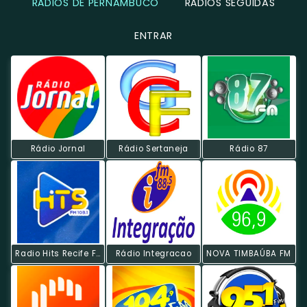
RÁDIOS DE PERNAMBUCO
RÁDIOS SEGUIDAS
ENTRAR
Rádio Jornal
Rádio Sertaneja
Rádio 87
Radio Hits Recife FM
Rádio Integracao
NOVA TIMBAÚBA FM