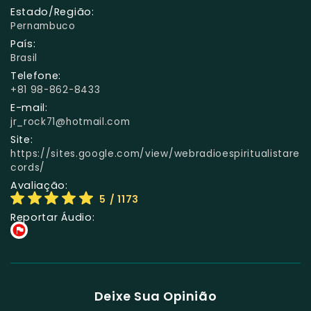
Estado/Região:
Pernambuco
País:
Brasil
Telefone:
+81 98-862-8433
E-mail:
jr_rock71@hotmail.com
Site:
https://sites.google.com/view/webradioespiritualistare
cords/
Avaliação:
5
/ 1173
Reportar Áudio:
Deixe Sua Opinião