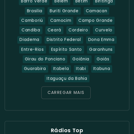
Barro Verde
Belém
Betim
Biritinga
Brasilia
Buriti Grande
Camacan
Camboriú
Camocim
Campo Grande
Candiba
Ceará
Cordeiro
Curvelo
Diadema
Distrito Federal
Dona Emma
Entre-Rios
Espírito Santo
Garanhuns
Girau do Ponciano
Goiânia
Goiás
Guarabira
Itabela
Itabi
Itabuna
Itaguaçu da Bahia
CARREGAR MAIS
Rádios Top