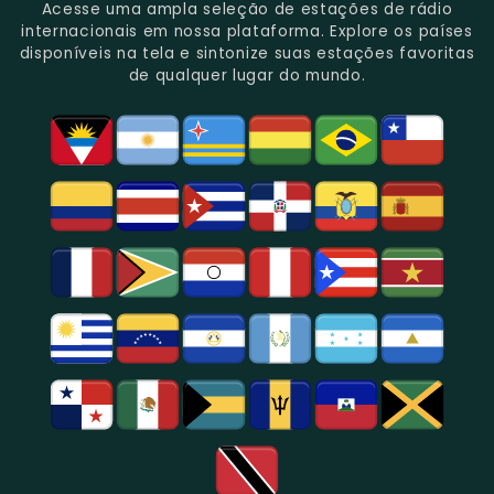
Do
Oferecendo
Referência
De
Por
Acesse uma ampla seleção de estações de rádio
Gênero.
Uma
No
Eventos
Sua
internacionais em nossa plataforma. Explore os países
Rica
Jornalismo
Esportivos,
Programação
disponíveis na tela e sintonize suas estações favoritas
Programação
Em
Especialmente
De
de qualquer lugar do mundo.
Musical
São
Futebol.
Música
E
Paulo.
Popular,
Cultural.
Notícias
E
Entretenimento
Na
Região
De
São
Paulo.