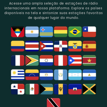
Do
Oferecendo
Referência
De
Por
Acesse uma ampla seleção de estações de rádio
Gênero.
Uma
No
Eventos
Sua
internacionais em nossa plataforma. Explore os países
Rica
Jornalismo
Esportivos,
Programação
disponíveis na tela e sintonize suas estações favoritas
Programação
Em
Especialmente
De
de qualquer lugar do mundo.
Musical
São
Futebol.
Música
E
Paulo.
Popular,
Cultural.
Notícias
E
Entretenimento
Na
Região
De
São
Paulo.