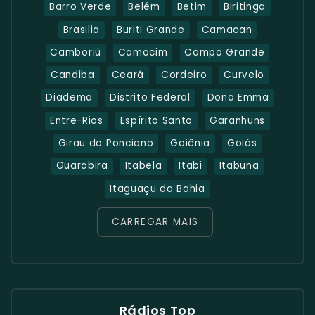
Barro Verde
Belém
Betim
Biritinga
Brasilia
Buriti Grande
Camacan
Camboriú
Camocim
Campo Grande
Candiba
Ceará
Cordeiro
Curvelo
Diadema
Distrito Federal
Dona Emma
Entre-Rios
Espírito Santo
Garanhuns
Girau do Ponciano
Goiânia
Goiás
Guarabira
Itabela
Itabi
Itabuna
Itaguaçu da Bahia
CARREGAR MAIS
Rádios Top