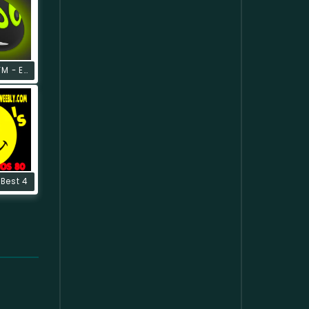
Vagalume.FM - Experimental
 Best 4