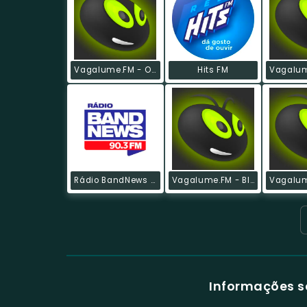
Vagalume.FM - O Melhor De Guns 'N Roses
Hits FM
Rádio BandNews FM
Vagalume.FM - Blues
Informações s