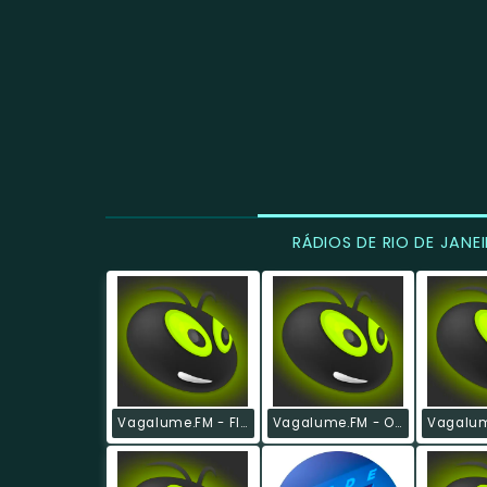
RÁDIOS DE RIO DE JANE
Vagalume.FM - Flashback
Vagalume.FM - O Melhor De Pink Floyd