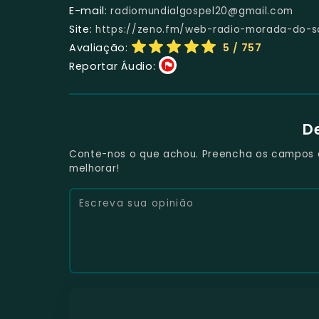
E-mail:
radiomundialgospel20@gmail.com
Site:
https://zeno.fm/web-radio-morada-do-so
Avaliação:
5
/ 757
Reportar Áudio:
D
Conte-nos o que achou. Preencha os campos e 
melhorar!