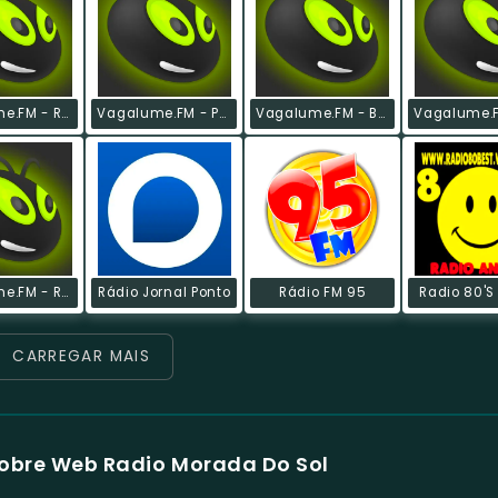
Vagalume.FM - Rap E Hip Hop
Vagalume.FM - Pop Anos 90
Vagalume.FM - Breeze
Vagalume.FM - Reggae
Rádio Jornal Ponto
Rádio FM 95
Radio 80's
CARREGAR MAIS
obre Web Radio Morada Do Sol