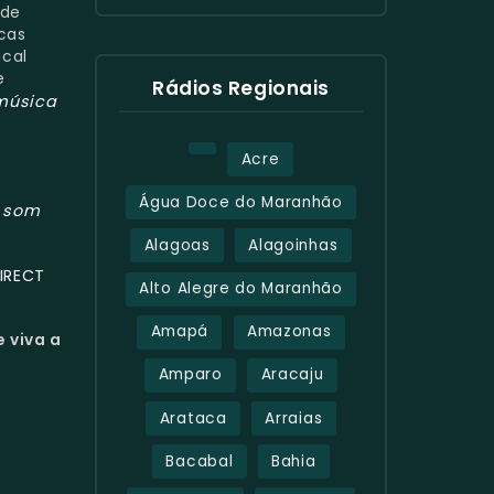
nde
cas
ical
e
Rádios Regionais
música
Acre
Água Doce do Maranhão
som
m
Alagoas
Alagoinhas
IRECT
Alto Alegre do Maranhão
Amapá
Amazonas
 viva a
Amparo
Aracaju
Arataca
Arraias
Bacabal
Bahia