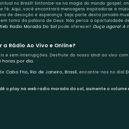
iritual no Brasil! Sintonize-se na magia do mundo gospel, o
 fé. Aqui, você encontrará mensagens inspiradoras e músi
a de devoção e esperança. Seja parte desta jornada mus
 em torno da palavra de Deus. Não perca a oportunidade d
Web Radio Morada Do Sol
Ouça agora!
A 
pode oferecer!
 a Rádio Ao Vivo e Online?
átis e sem interrupções. Desfrute do nosso sinal ao vivo co
4 horas por dia
.
Cabo Frio, Rio de Janeiro, Brasil
D
 de
, encontre-nos no dial
dê o play na web radio morada do sol, aumente o volume e