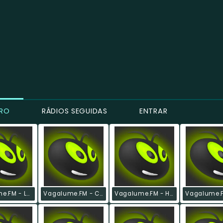
IRO
RÁDIOS SEGUIDAS
ENTRAR
Vagalume.FM - Lollapalooza Brasil 2017
Vagalume.FM - Country Hits
Vagalume.FM - Hits Anos 80