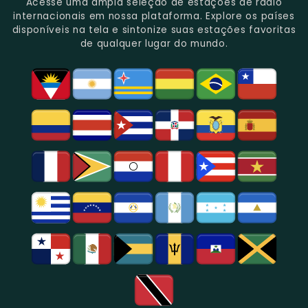
Do
Oferecendo
Referência
De
Por
Acesse uma ampla seleção de estações de rádio
Gênero.
Uma
No
Eventos
Sua
internacionais em nossa plataforma. Explore os países
Rica
Jornalismo
Esportivos,
Programação
disponíveis na tela e sintonize suas estações favoritas
Programação
Em
Especialmente
De
de qualquer lugar do mundo.
Musical
São
Futebol.
Música
E
Paulo.
Popular,
Cultural.
Notícias
E
Entretenimento
Na
Região
De
São
Paulo.