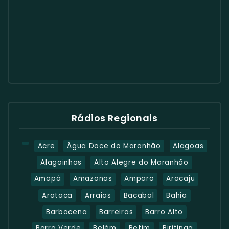
Rádios Regionais
Acre
Água Doce do Maranhão
Alagoas
Alagoinhas
Alto Alegre do Maranhão
Amapá
Amazonas
Amparo
Aracaju
Arataca
Arraias
Bacabal
Bahia
Barbacena
Barreiras
Barro Alto
Barro Verde
Belém
Betim
Biritinga