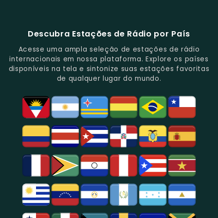
88.1
E
De
E
Emissoras
E
Programação
FM
Notícias.
Clássicos
Programas
De
Informações,
Diversificada
Brasil
E
De
São
É
E
-
Descubra Estações de Rádio por País
Novidades
Entretenimento.
Paulo,
Uma
Cobertura
Famosa
Do
Oferecendo
Referência
De
Por
Acesse uma ampla seleção de estações de rádio
Gênero.
Uma
No
Eventos
Sua
internacionais em nossa plataforma. Explore os países
Rica
Jornalismo
Esportivos,
Programação
disponíveis na tela e sintonize suas estações favoritas
Programação
Em
Especialmente
De
de qualquer lugar do mundo.
Musical
São
Futebol.
Música
E
Paulo.
Popular,
Cultural.
Notícias
E
Entretenimento
Na
Região
De
São
Paulo.