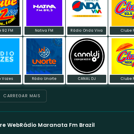
e 92 FM
Nativa FM
Rádio Onda Viva
Clube 
o Vozes
Rádio Unorte
CANAL DJ
Clube 
CARREGAR MAIS
re WebRádio Maranata Fm Brazil