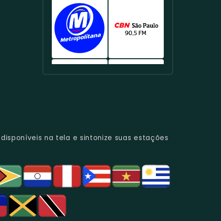
Famosa
-
Rádio
Rádio
Ênfase
Apresenta
No
Oferece
89
105
Em
Artistas
Rio
Uma
A
FM
Música
Novos
De
Programação
Rock
105.1
Clássica
E
Janeiro,
Variada,
89.1
FM
E
Clássicos.
Toca
Com
FM
Brasil
Educação.
Uma
Foco
Brasil
-
Rádio
Rádio
Mistura
Em
-
Conhecida
Metropolitana
CBN
De
Música
Especializada
Pela
98.5
90.5
Música
E
Em
Sua
FM
FM
Popular
Notícias.
Rock,
Programação
Brasil
Brasil
E
Com
Variada,
-
-
Clássicos.
Uma
Incluindo
Uma
Focada
Rádio
Rádio
Programação
Música
Das
Em
Itatiaia
Gazeta
isponíveis na tela e sintonize suas estações
Repleta
Popular
Principais
Notícias
100.3
88.1
De
E
Emissoras
E
FM
FM
Clássicos
Programas
De
Informações,
Brasil
Brasil
E
De
São
É
-
-
Novidades
Entretenimento.
Paulo,
Uma
Conhecida
Famosa
Do
Oferecendo
Referência
Por
Por
Gênero.
Uma
No
Sua
Sua
Rica
Jornalismo
Programação
Programação
Programação
Em