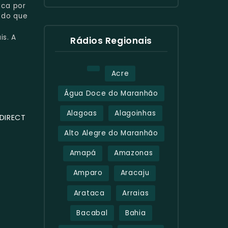
ica por
 do que
is. A
Rádios Regionais
Acre
Água Doce do Maranhão
Alagoas
Alagoinhas
DIRECT
Alto Alegre do Maranhão
Amapá
Amazonas
Amparo
Aracaju
Arataca
Arraias
Bacabal
Bahia