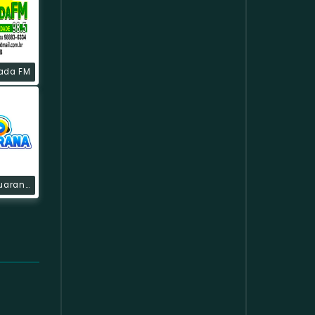
rada FM
Rádio Sussuarana Web