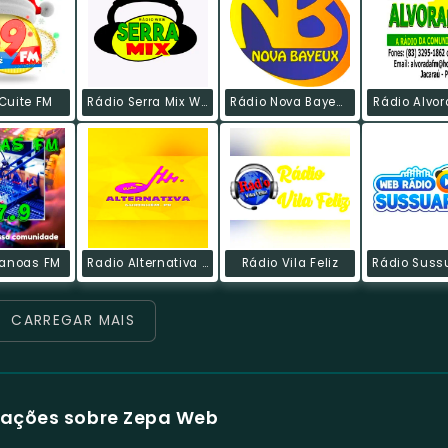
Cuite FM
Rádio Serra Mix Web
Rádio Nova Bayeux Web
Rádio Alvo
Сanoas FM
Radio Alternativa Gurinhem
Rádio Vila Feliz
CARREGAR MAIS
mações sobre Zepa Web