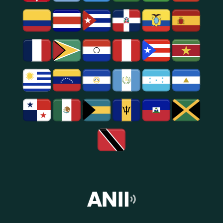
E
Entretenimento
Na
Região
De
São
Paulo.