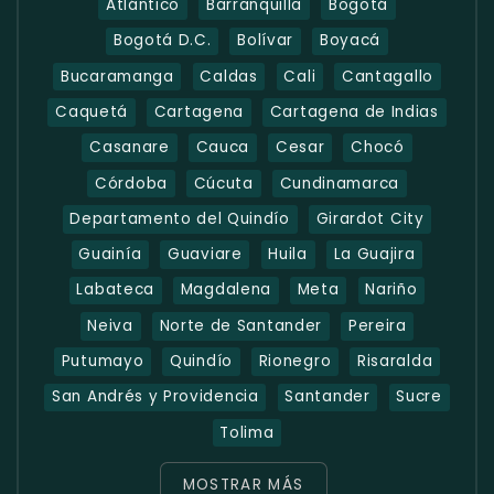
Atlántico
Barranquilla
Bogotá
Bogotá D.C.
Bolívar
Boyacá
Bucaramanga
Caldas
Cali
Cantagallo
Caquetá
Cartagena
Cartagena de Indias
Casanare
Cauca
Cesar
Chocó
Córdoba
Cúcuta
Cundinamarca
Departamento del Quindío
Girardot City
Guainía
Guaviare
Huila
La Guajira
Labateca
Magdalena
Meta
Nariño
Neiva
Norte de Santander
Pereira
Putumayo
Quindío
Rionegro
Risaralda
San Andrés y Providencia
Santander
Sucre
Tolima
MOSTRAR MÁS