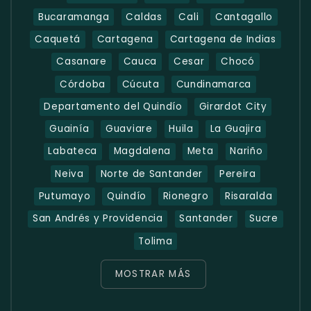
Bucaramanga
Caldas
Cali
Cantagallo
Caquetá
Cartagena
Cartagena de Indias
Casanare
Cauca
Cesar
Chocó
Córdoba
Cúcuta
Cundinamarca
Departamento del Quindío
Girardot City
Guainía
Guaviare
Huila
La Guajira
Labateca
Magdalena
Meta
Nariño
Neiva
Norte de Santander
Pereira
Putumayo
Quindío
Rionegro
Risaralda
San Andrés y Providencia
Santander
Sucre
Tolima
MOSTRAR MÁS