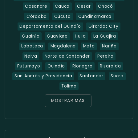
Casanare
Cauca
Cesar
Chocó
Córdoba
Cúcuta
Cundinamarca
Departamento del Quindío
Girardot City
Guainía
Guaviare
Huila
La Guajira
Labateca
Magdalena
Meta
Nariño
Neiva
Norte de Santander
Pereira
Putumayo
Quindío
Rionegro
Risaralda
San Andrés y Providencia
Santander
Sucre
Tolima
MOSTRAR MÁS