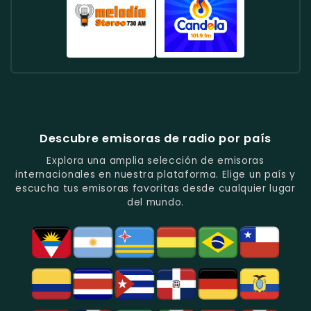
Enfoque
De
Noticias
Colombia
Colombia
Mega
En
Entretenimiento.
Destacadas.
-
-
Colombia
La
Música
Especializada
-
Música
Tropical
En
Música
Tropical
Y
Baladas
Urbana
Radio
Radio
Y
Ritmos
Románticas
Y
Cadena
Candela
Vallenato.
Latinos.
Y
Éxitos
Melodia
Estéreo
Música
Juveniles.
Colombia
Colombia
Del
-
-
Recuerdo.
Noticias
Música
Descubre emisoras de radio por país
Y
Tropical
Programas
Y
Explora una amplia selección de emisoras
De
Popular
internacionales en nuestra plataforma. Elige un país y
Análisis
En
escucha tus emisoras favoritas desde cualquier lugar
Político
Bogotá.
del mundo.
Y
Social.