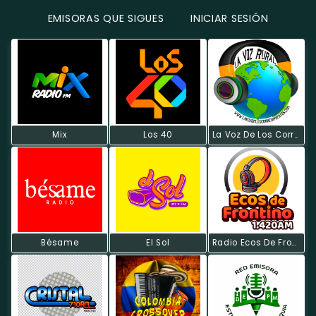
EMISORAS QUE SIGUES
INICIAR SESIÓN
Mix
Los 40
La Voz De Los Corregimientos
Bésame
El Sol
Radio Ecos De Frontino