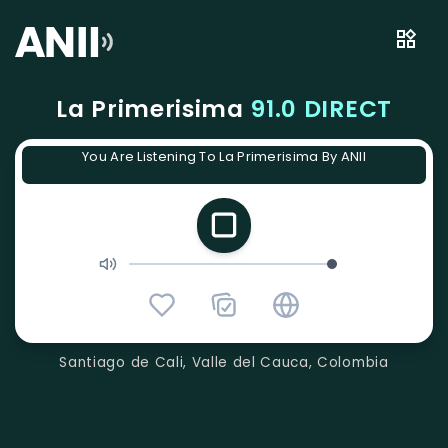
La Primerisima
91.0 DIRECT
You Are Listening To La Primerisima By ANII
Santiago de Cali, Valle del Cauca, Colombia