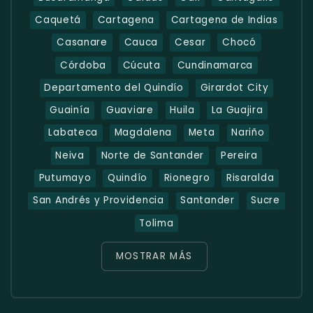
Caquetá
Cartagena
Cartagena de Indias
Casanare
Cauca
Cesar
Chocó
Córdoba
Cúcuta
Cundinamarca
Departamento del Quindío
Girardot City
Guainía
Guaviare
Huila
La Guajira
Labateca
Magdalena
Meta
Nariño
Neiva
Norte de Santander
Pereira
Putumayo
Quindío
Rionegro
Risaralda
San Andrés y Providencia
Santander
Sucre
Tolima
MOSTRAR MÁS