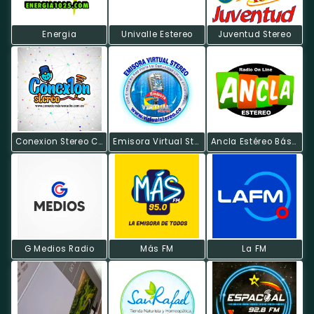
Energia
Univalle Estereo
Juventud Stereo
Conexion Stereo Cali
Emisora Virtual Stereo
Ancla Estéreo Básica
G Medios Radio
Más FM
La FM