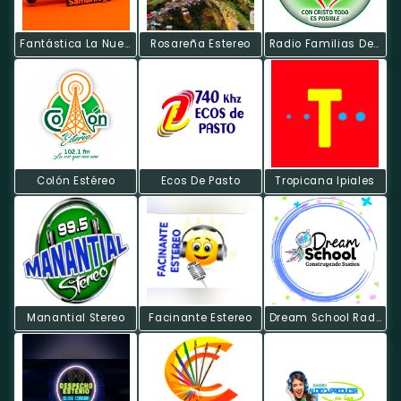
Fantástica La Nueva FM
Rosareña Estereo
Radio Familias De Excelencia
Colón Estéreo
Ecos De Pasto
Tropicana Ipiales
Manantial Stereo
Facinante Estereo
Dream School Radio