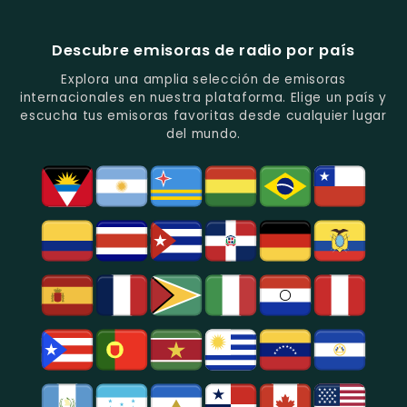
Música
Juveniles.
Colombia
Colombia
Del
-
-
Recuerdo.
Noticias
Música
Descubre emisoras de radio por país
Y
Tropical
Programas
Y
Explora una amplia selección de emisoras
De
Popular
internacionales en nuestra plataforma. Elige un país y
Análisis
En
escucha tus emisoras favoritas desde cualquier lugar
Político
Bogotá.
del mundo.
Y
Social.