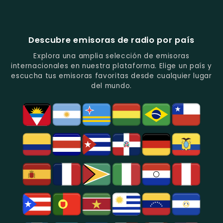
Vallenato.
Latinos.
Y
Éxitos
Melodia
Estéreo
Música
Juveniles.
Colombia
Colombia
Del
-
-
Recuerdo.
Noticias
Música
Descubre emisoras de radio por país
Y
Tropical
Programas
Y
Explora una amplia selección de emisoras
De
Popular
internacionales en nuestra plataforma. Elige un país y
Análisis
En
escucha tus emisoras favoritas desde cualquier lugar
Político
Bogotá.
del mundo.
Y
Social.