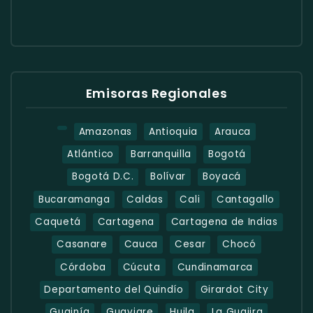
Emisoras Regionales
Amazonas
Antioquia
Arauca
Atlántico
Barranquilla
Bogotá
Bogotá D.C.
Bolívar
Boyacá
Bucaramanga
Caldas
Cali
Cantagallo
Caquetá
Cartagena
Cartagena de Indias
Casanare
Cauca
Cesar
Chocó
Córdoba
Cúcuta
Cundinamarca
Departamento del Quindío
Girardot City
Guainía
Guaviare
Huila
La Guajira