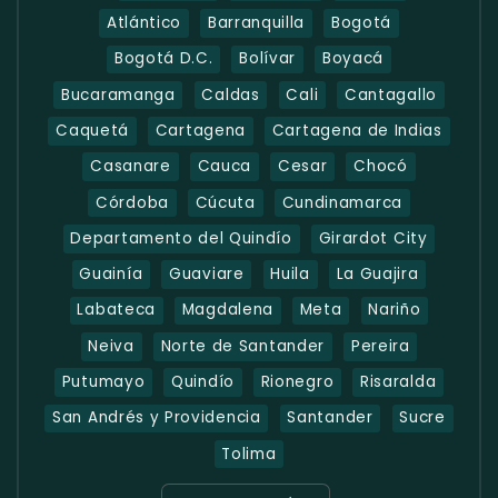
Atlántico
Barranquilla
Bogotá
Bogotá D.C.
Bolívar
Boyacá
Bucaramanga
Caldas
Cali
Cantagallo
Caquetá
Cartagena
Cartagena de Indias
Casanare
Cauca
Cesar
Chocó
Córdoba
Cúcuta
Cundinamarca
Departamento del Quindío
Girardot City
Guainía
Guaviare
Huila
La Guajira
Labateca
Magdalena
Meta
Nariño
Neiva
Norte de Santander
Pereira
Putumayo
Quindío
Rionegro
Risaralda
San Andrés y Providencia
Santander
Sucre
Tolima