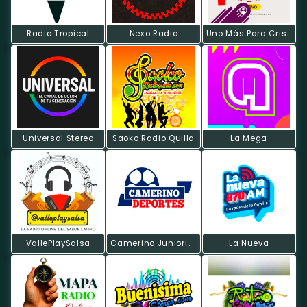
Radio Tropical
Nexo Radio
Uno Más Para Cristo Radio
Universal Stereo
Saoko Radio Quilla
La Mega
VallePlaySalsa
Camerino Juniorista Radio
La Nueva