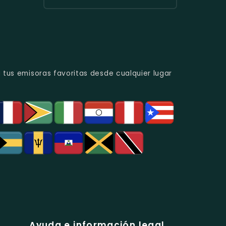
Urbana
Y
Radio
Y
Programas
Candela
Éxitos
De
Estéreo
Juveniles.
Análisis
Colombia
Político
-
Y
Música
Social.
Tropical
Y
 tus emisoras favoritas desde cualquier lugar
Popular
En
Bogotá.
Ayuda e información legal