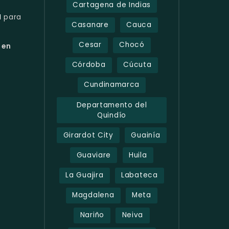
Cartagena de Indias
M
para
Casanare
Cauca
Cesar
Chocó
 en
Córdoba
Cúcuta
Cundinamarca
Departamento del
Quindío
Girardot City
Guainía
Guaviare
Huila
La Guajira
Labateca
Magdalena
Meta
Nariño
Neiva