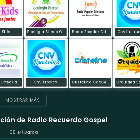
 Kids
Ecologia Stereo Online
Radio Popular Cristiana
Cnv Instru
Ecos Del Orteguaza Online
Cnv Tropical
Cristalina Caquetá
MOSTRAR MÁS
cción de Radio Recuerdo Gospel
08-Mi Barca