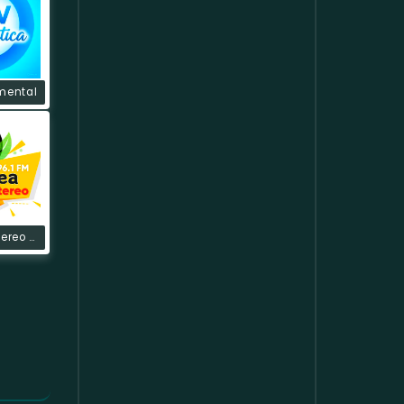
mental
Orquidea Stereo Caqueta