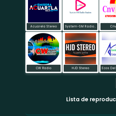
Acuarela Stereo
System-SM Radio-Station Caquetá
Cnv
CW Radio
HJD Stereo
Lista de reprodu