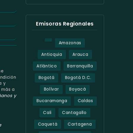
Emisoras Regionales
Amazonas
Antioquia
Arauca
Atlántico
Barranquilla
se
endición
Bogotá
Bogotá D.C.
a y
Bolívar
Boyacá
 más a
anos y
Bucaramanga
Caldas
Cali
Cantagallo
Caquetá
Cartagena
a