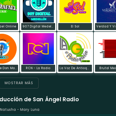
ael Online
907 Digital Medellin
El Sol
La Voz De Don Matías
RCN - La Radio
La Voz De Antioquia
Brutal Me
MOSTRAR MÁS
oducción de San Ángel Radio
Natusha - Mary Luna