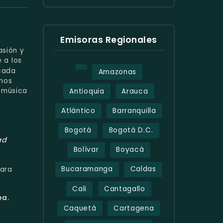
Emisoras Regionales
asión y
 a los
cada
Amazonas
tmos
a música
Antioquia
Arauca
Atlántico
Barranquilla
Bogotá
Bogotá D.C.
ad
Bolívar
Boyacá
Bucaramanga
Caldas
ara
Cali
Cantagallo
ea.
Caquetá
Cartagena