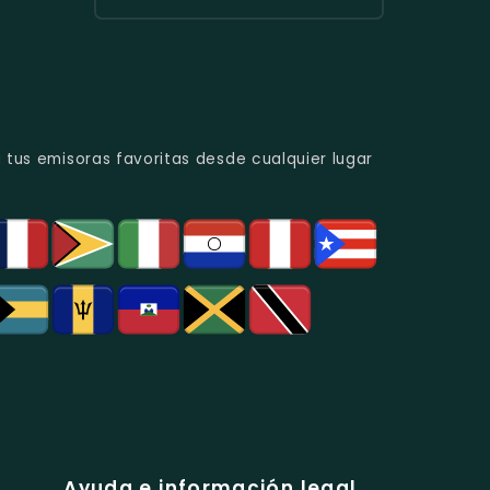
Urbana
Y
Radio
Y
Programas
Candela
Éxitos
De
Estéreo
Juveniles.
Análisis
Colombia
Político
-
Y
Música
Social.
Tropical
Y
 tus emisoras favoritas desde cualquier lugar
Popular
En
Bogotá.
Ayuda e información legal