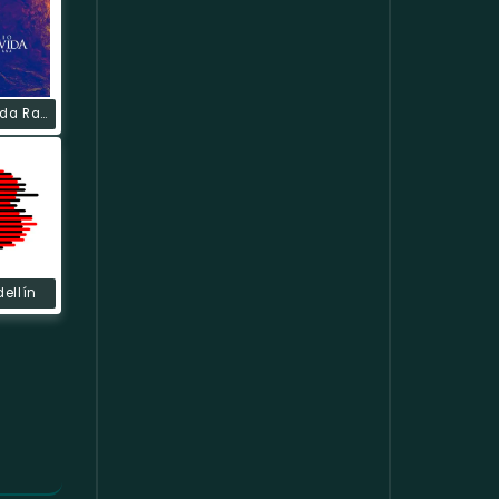
Verdad Y Vida Radio
dellín