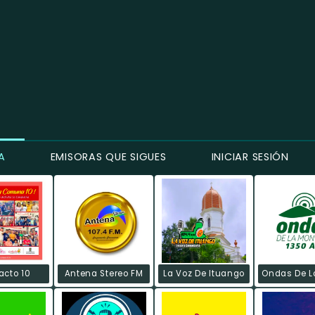
A
EMISORAS QUE SIGUES
INICIAR SESIÓN
acto 10
Antena Stereo FM
La Voz De Ituango