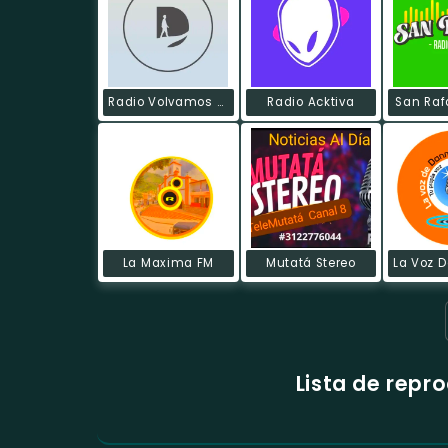
Radio Volvamos A Dios
Radio Acktiva
San Raf
La Maxima FM
Mutatá Stereo
Lista de repr