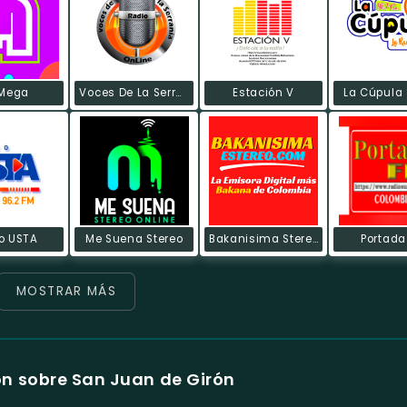
 Mega
Voces De La Serrania
Estación V
La Cúpula 
o USTA
Me Suena Stereo
Bakanisima Stereo
Portada
MOSTRAR MÁS
n sobre San Juan de Girón