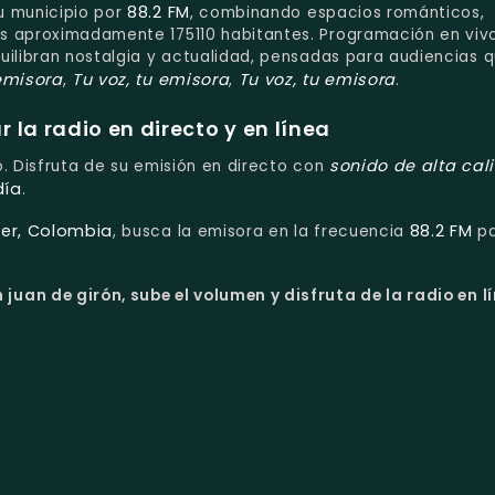
88.2 FM
u municipio por
, combinando espacios románticos,
s aproximadamente 175110 habitantes. Programación en vivo
uilibran nostalgia y actualidad, pensadas para audiencias 
 emisora
Tu voz, tu emisora
Tu voz, tu emisora
,
,
.
la radio en directo y en línea
sonido de alta cal
o. Disfruta de su emisión en directo con
día
.
der, Colombia
88.2 FM
, busca la emisora en la frecuencia
pa
juan de girón, sube el volumen y disfruta de la radio en l