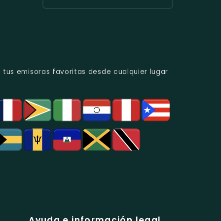
Urbana
Y
Radio
Y
Programas
Candela
Éxitos
De
Estéreo
Juveniles.
Análisis
Colombia
Político
-
Y
Música
Social.
Tropical
Y
 tus emisoras favoritas desde cualquier lugar
Popular
En
Bogotá.
Ayuda e información legal