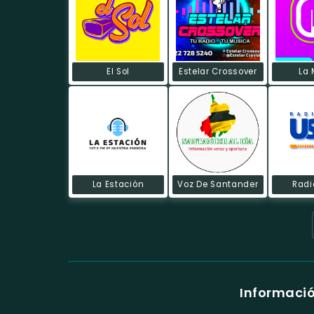
El Sol
Estelar Crossover
La
La Estación
Voz De Santander
Radi
Informació