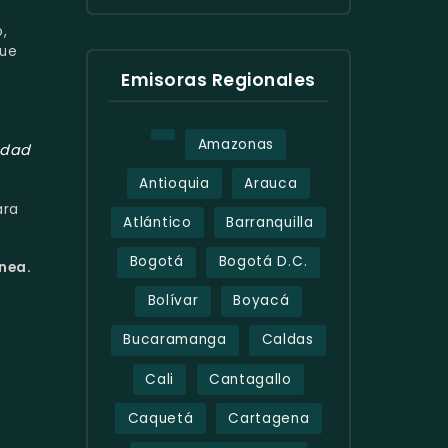
,
que
Emisoras Regionales
Amazonas
idad
Antioquia
Arauca
ra
Atlántico
Barranquilla
Bogotá
Bogotá D.C.
ínea.
Bolívar
Boyacá
Bucaramanga
Caldas
Cali
Cantagallo
Caquetá
Cartagena