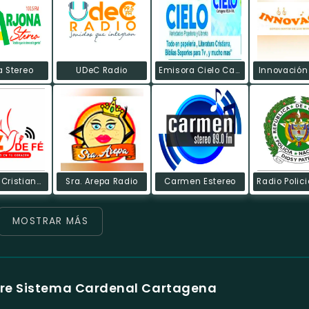
a Stereo
UDeC Radio
Emisora Cielo Cartagena
Innovación
Emisora Cristiana Voz De Fe
Sra. Arepa Radio
Carmen Estereo
MOSTRAR MÁS
bre Sistema Cardenal Cartagena