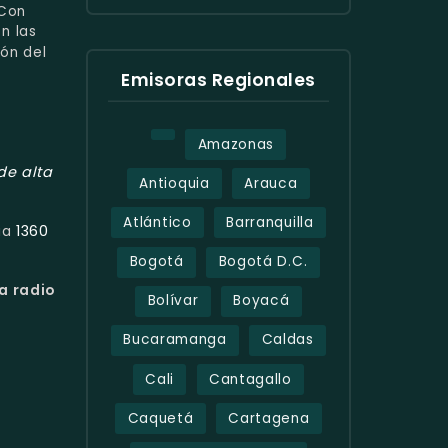
 Con
n las
ión del
Emisoras Regionales
Amazonas
de alta
Antioquia
Arauca
Atlántico
Barranquilla
1360
cia
Bogotá
Bogotá D.C.
a radio
Bolívar
Boyacá
Bucaramanga
Caldas
Cali
Cantagallo
Caquetá
Cartagena