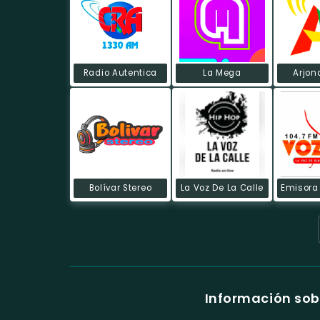
Radio Autentica
La Mega
Arjon
Bolívar Stereo
La Voz De La Calle
Información so