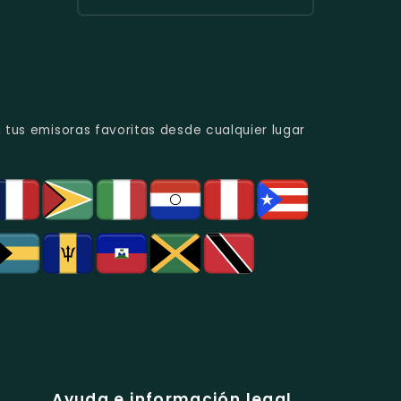
Urbana
Y
Radio
Y
Programas
Candela
Éxitos
De
Estéreo
Juveniles.
Análisis
Colombia
Político
-
Y
Música
Social.
Tropical
Y
 tus emisoras favoritas desde cualquier lugar
Popular
En
Bogotá.
Ayuda e información legal