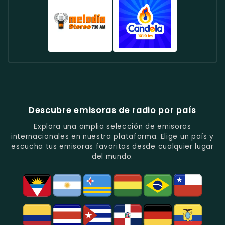
Con
Programas
Y
Tropicana
Tiempo
La
Enfoque
De
Noticias
Colombia
Colombia
Mega
En
Entretenimiento.
Destacadas.
-
-
Colombia
La
Música
Especializada
-
Música
Tropical
En
Música
Tropical
Y
Baladas
Urbana
Radio
Radio
Y
Ritmos
Románticas
Y
Cadena
Candela
Vallenato.
Latinos.
Y
Éxitos
Melodia
Estéreo
Música
Juveniles.
Colombia
Colombia
Del
-
-
Recuerdo.
Noticias
Música
Descubre emisoras de radio por país
Y
Tropical
Programas
Y
Explora una amplia selección de emisoras
De
Popular
internacionales en nuestra plataforma. Elige un país y
Análisis
En
escucha tus emisoras favoritas desde cualquier lugar
Político
Bogotá.
del mundo.
Y
Social.