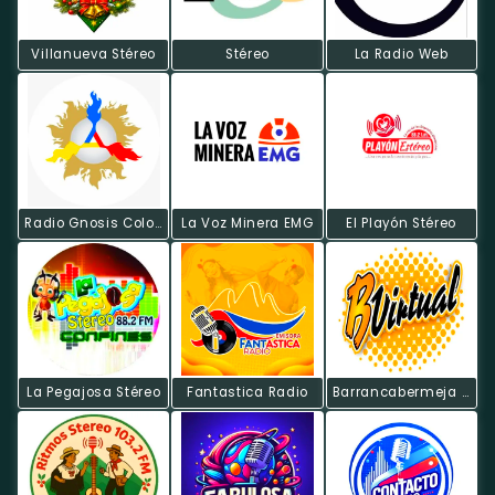
Villanueva Stéreo
Stéreo
La Radio Web
Radio Gnosis Colombia
La Voz Minera EMG
El Playón Stéreo
La Pegajosa Stéreo
Fantastica Radio
Barrancabermeja Virtual