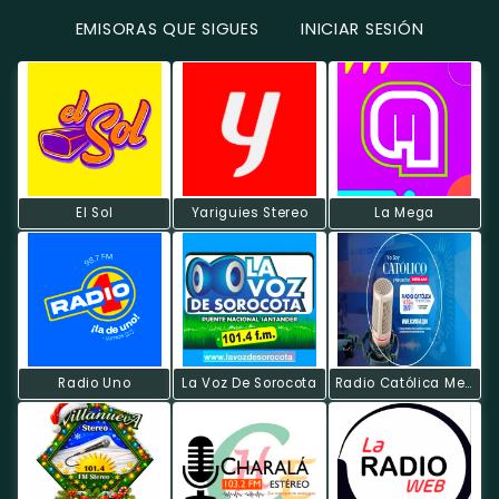
EMISORAS QUE SIGUES
INICIAR SESIÓN
El Sol
Yariguies Stereo
La Mega
Radio Uno
La Voz De Sorocota
Radio Católica Metropolitana