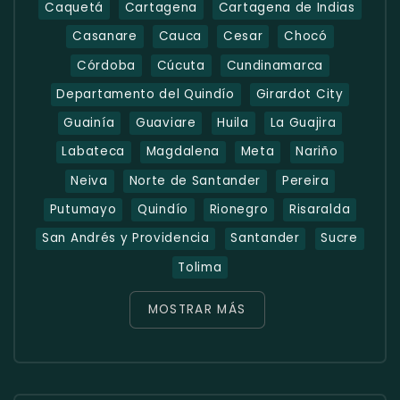
Caquetá
Cartagena
Cartagena de Indias
Casanare
Cauca
Cesar
Chocó
Córdoba
Cúcuta
Cundinamarca
Departamento del Quindío
Girardot City
Guainía
Guaviare
Huila
La Guajira
Labateca
Magdalena
Meta
Nariño
Neiva
Norte de Santander
Pereira
Putumayo
Quindío
Rionegro
Risaralda
San Andrés y Providencia
Santander
Sucre
Tolima
MOSTRAR MÁS