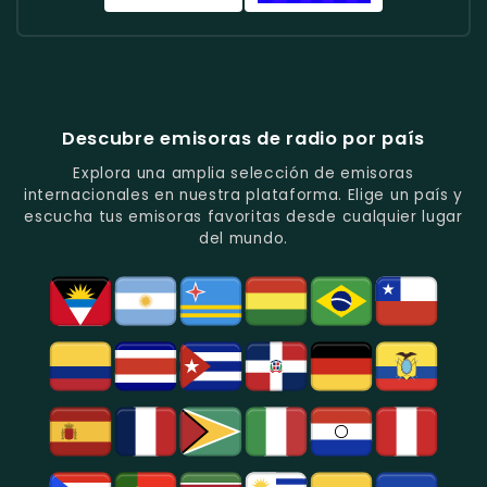
Tropical
Y
Baladas
Urbana
Radio
Radio
Y
Ritmos
Románticas
Y
Cadena
Candela
Vallenato.
Latinos.
Y
Éxitos
Melodia
Estéreo
Música
Juveniles.
Colombia
Colombia
Del
-
-
Recuerdo.
Noticias
Música
Descubre emisoras de radio por país
Y
Tropical
Programas
Y
Explora una amplia selección de emisoras
De
Popular
internacionales en nuestra plataforma. Elige un país y
Análisis
En
escucha tus emisoras favoritas desde cualquier lugar
Político
Bogotá.
del mundo.
Y
Social.