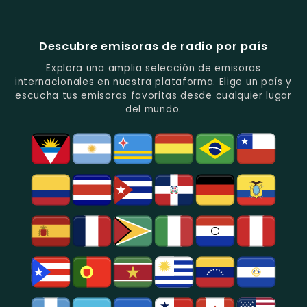
Música
Juveniles.
Colombia
Colombia
Del
-
-
Recuerdo.
Noticias
Música
Descubre emisoras de radio por país
Y
Tropical
Programas
Y
Explora una amplia selección de emisoras
De
Popular
internacionales en nuestra plataforma. Elige un país y
Análisis
En
escucha tus emisoras favoritas desde cualquier lugar
Político
Bogotá.
del mundo.
Y
Social.