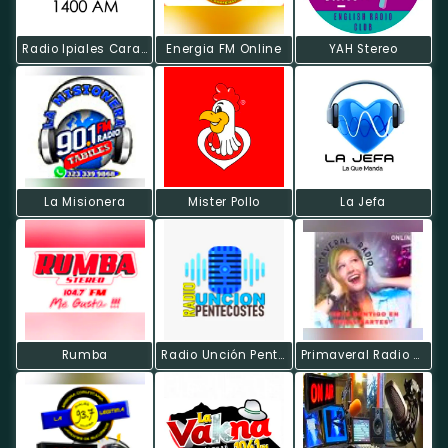
Radio Ipiales Caracol
Energia FM Online
YAH Stereo
La Misionera
Mister Pollo
La Jefa
Rumba
Radio Unción Pentecostes
Primaveral Radio On Line