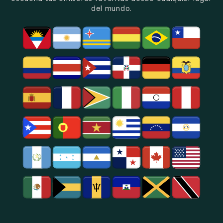
Político
Bogotá.
del mundo.
Y
Social.