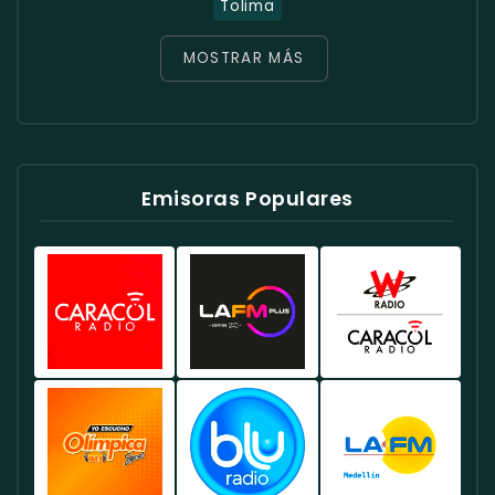
Tolima
MOSTRAR MÁS
Emisoras Populares
Caracol
Radio
W
Radio
RCN
Radio
Colombia
Colombia
Colombia
-
-
-
Emisora
Ofrece
Conocida