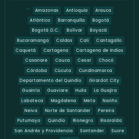
Amazonas
Antioquia
Arauca
Atlántico
Barranquilla
Bogotá
Bogotá D.C.
Bolívar
Boyacá
Bucaramanga
Caldas
Cali
Cantagallo
Caquetá
Cartagena
Cartagena de Indias
Casanare
Cauca
Cesar
Chocó
Córdoba
Cúcuta
Cundinamarca
Departamento del Quindío
Girardot City
Guainía
Guaviare
Huila
La Guajira
Labateca
Magdalena
Meta
Nariño
Neiva
Norte de Santander
Pereira
Putumayo
Quindío
Rionegro
Risaralda
San Andrés y Providencia
Santander
Sucre