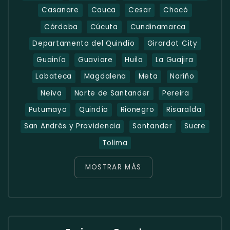
Casanare
Cauca
Cesar
Chocó
Córdoba
Cúcuta
Cundinamarca
Departamento del Quindío
Girardot City
Guainía
Guaviare
Huila
La Guajira
Labateca
Magdalena
Meta
Nariño
Neiva
Norte de Santander
Pereira
Putumayo
Quindío
Rionegro
Risaralda
San Andrés y Providencia
Santander
Sucre
Tolima
MOSTRAR MÁS