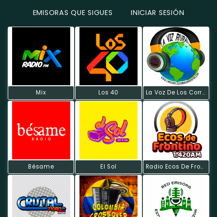
EMISORAS QUE SIGUES
INICIAR SESIÓN
Mix
Los 40
La Voz De Los Corregimientos
Bésame
El Sol
Radio Ecos De Frontino