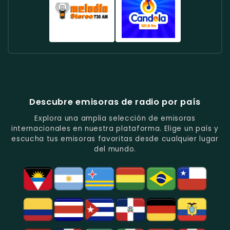
Enfoque
De
Noticias
Colombia
Colombia
Mega
En
Entretenimiento.
Destacadas.
-
-
Colombia
La
Música
Especializada
-
Música
Tropical
En
Música
Tropical
Y
Baladas
Urbana
Radio
Radio
Y
Ritmos
Románticas
Y
Cadena
Candela
Vallenato.
Latinos.
Y
Éxitos
Melodia
Estéreo
Música
Juveniles.
Colombia
Colombia
Del
-
-
Recuerdo.
Noticias
Música
Descubre emisoras de radio por país
Y
Tropical
Programas
Y
Explora una amplia selección de emisoras
De
Popular
internacionales en nuestra plataforma. Elige un país y
Análisis
En
escucha tus emisoras favoritas desde cualquier lugar
Político
Bogotá.
del mundo.
Y
Social.