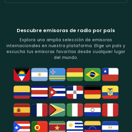
Y
Ritmos
Románticas
Y
Cadena
Candela
Vallenato.
Latinos.
Y
Éxitos
Melodia
Estéreo
Música
Juveniles.
Colombia
Colombia
Del
-
-
Recuerdo.
Noticias
Música
Descubre emisoras de radio por país
Y
Tropical
Programas
Y
Explora una amplia selección de emisoras
De
Popular
internacionales en nuestra plataforma. Elige un país y
Análisis
En
escucha tus emisoras favoritas desde cualquier lugar
Político
Bogotá.
del mundo.
Y
Social.