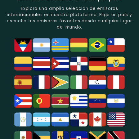
Y
Tropical
Programas
Y
Explora una amplia selección de emisoras
De
Popular
internacionales en nuestra plataforma. Elige un país y
Análisis
En
escucha tus emisoras favoritas desde cualquier lugar
Político
Bogotá.
del mundo.
Y
Social.