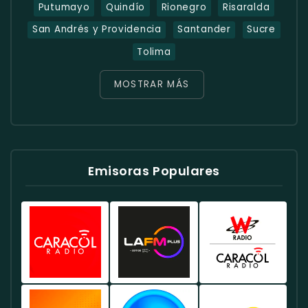
Putumayo
Quindío
Rionegro
Risaralda
San Andrés y Providencia
Santander
Sucre
Tolima
MOSTRAR MÁS
Emisoras Populares
Caracol
Radio
W
Radio
RCN
Radio