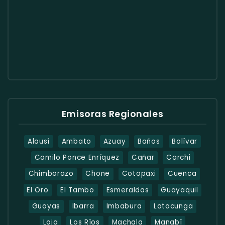
Emisoras Regionales
Alausí
Ambato
Azuay
Baños
Bolívar
Camilo Ponce Enríquez
Cañar
Carchi
Chimborazo
Chone
Cotopaxi
Cuenca
El Oro
El Tambo
Esmeraldas
Guayaquil
Guayas
Ibarra
Imbabura
Latacunga
Loja
Los Ríos
Machala
Manabí