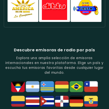
Y
Actuales
La
Ecuador
Ecuador
Ecuador
Fútbol
En
Música
-
-
-
En
Quito.
Pop
Música
Noticias
Emisora
Quito.
En
Tropical
Y
Histórica
Quito.
Y
Programas
Con
Radio
Radio
Radio
Popular
De
Programación
América
Diblu
Fiesta
En
Análisis
Variada.
Estéreo
Ecuador
Ecuador
Quito.
En
Ecuador
-
-
Quito.
-
La
Ritmos
Música
Estación
Populares
Descubre emisoras de radio por país
Del
De
Y
Recuerdo
Los
Folclore
Explora una amplia selección de emisoras
En
Deportes
En
internacionales en nuestra plataforma. Elige un país y
Quito.
En
Azogues.
escucha tus emisoras favoritas desde cualquier lugar
Guayaquil.
del mundo.