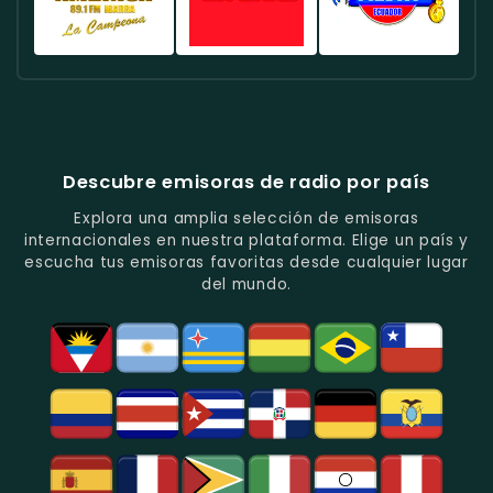
En
Quito.
Pop
Música
Noticias
Emisora
Quito.
En
Tropical
Y
Histórica
Quito.
Y
Programas
Con
Radio
Radio
Radio
Popular
De
Programación
América
Diblu
Fiesta
En
Análisis
Variada.
Estéreo
Ecuador
Ecuador
Quito.
En
Ecuador
-
-
Quito.
-
La
Ritmos
Música
Estación
Populares
Descubre emisoras de radio por país
Del
De
Y
Recuerdo
Los
Folclore
Explora una amplia selección de emisoras
En
Deportes
En
internacionales en nuestra plataforma. Elige un país y
Quito.
En
Azogues.
escucha tus emisoras favoritas desde cualquier lugar
Guayaquil.
del mundo.