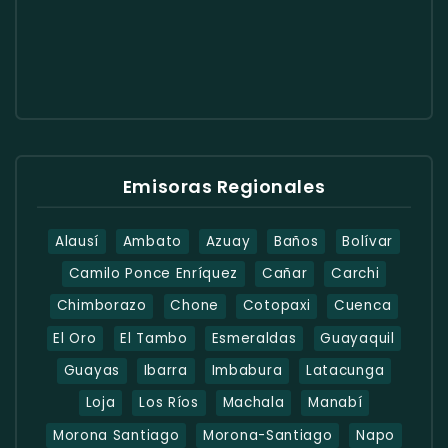
Emisoras Regionales
Alausí
Ambato
Azuay
Baños
Bolívar
Camilo Ponce Enríquez
Cañar
Carchi
Chimborazo
Chone
Cotopaxi
Cuenca
El Oro
El Tambo
Esmeraldas
Guayaquil
Guayas
Ibarra
Imbabura
Latacunga
Loja
Los Ríos
Machala
Manabí
Morona Santiago
Morona-Santiago
Napo