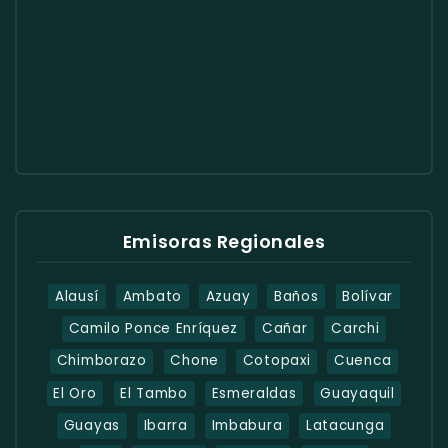
Emisoras Regionales
Alausí
Ambato
Azuay
Baños
Bolívar
Camilo Ponce Enríquez
Cañar
Carchi
Chimborazo
Chone
Cotopaxi
Cuenca
El Oro
El Tambo
Esmeraldas
Guayaquil
Guayas
Ibarra
Imbabura
Latacunga