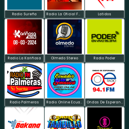
Radio Sureña
Radio La Oficial FM -Saraguro
Latidos
Radio La Kariñosa
Olmedo Stereo
Radio Poder
Radio Palmeras
Radio Online Ecuador Y Su Música
Ondas De Esperanza