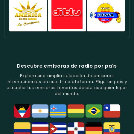
Deportes
Éxitos
De
Canela
FM
Quito
Y
Actuales
La
Ecuador
Ecuador
Ecuador
Fútbol
En
Música
-
-
-
En
Quito.
Pop
Música
Noticias
Emisora
Quito.
En
Tropical
Y
Histórica
Quito.
Y
Programas
Con
Radio
Radio
Radio
Popular
De
Programación
América
Diblu
Fiesta
En
Análisis
Variada.
Estéreo
Ecuador
Ecuador
Quito.
En
Ecuador
-
-
Quito.
-
La
Ritmos
Música
Estación
Populares
Descubre emisoras de radio por país
Del
De
Y
Recuerdo
Los
Folclore
Explora una amplia selección de emisoras
En
Deportes
En
internacionales en nuestra plataforma. Elige un país y
Quito.
En
Azogues.
escucha tus emisoras favoritas desde cualquier lugar
Guayaquil.
del mundo.