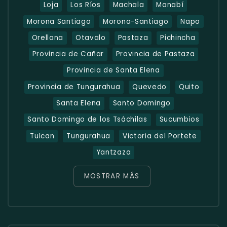
Loja
Los Ríos
Machala
Manabí
Morona Santiago
Morona-Santiago
Napo
Orellana
Otavalo
Pastaza
Pichincha
Provincia de Cañar
Provincia de Pastaza
Provincia de Santa Elena
Provincia de Tungurahua
Quevedo
Quito
Santa Elena
Santo Domingo
Santo Domingo de los Tsáchilas
Sucumbios
Tulcan
Tungurahua
Victoria del Portete
Yantzaza
MOSTRAR MÁS