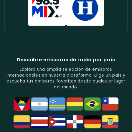
Que
México.
Análisis
Música
Toda
Mejor
101
Ofrece
Y
Grupera
La
FM
-
Baladas
Entrevistas.
Y
Familia.
-
La
Y
Entretenimiento.
Conocida
Mejor
Canciones
Por
Selección
Radio
El
De
Su
De
Mix
Heraldo
Amor.
Variada
Rock
-
Radio
Selección
Clásico
Música
-
De
Y
Variada
Emisora
Música
Actual.
Y
Informativa
Descubre emisoras de radio por país
Y
Los
Con
Entretenimiento.
Mejores
Programas
Explora una amplia selección de emisoras
Hits
De
internacionales en nuestra plataforma. Elige un país y
Del
Actualidad
escucha tus emisoras favoritas desde cualquier lugar
Momento.
Y
del mundo.
Análisis.