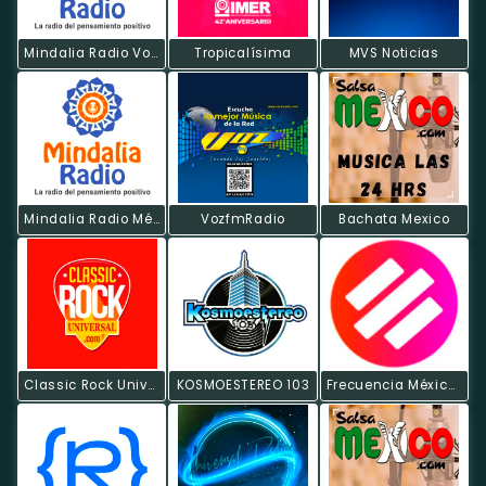
Mindalia Radio Voz México
Tropicalísima
MVS Noticias
Mindalia Radio México
VozfmRadio
Bachata Mexico
Classic Rock Universal
KOSMOESTEREO 103
Frecuencia México Regional Mexicana