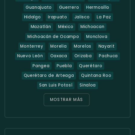
Guanajuato
Guerrero
Hermosillo
Hidalgo
Irapuato
Jalisco
La Paz
Mazatlán
México
Michoacan
Michoacán de Ocampo
Monclova
Monterrey
Morelia
Morelos
Nayarit
Nuevo León
Oaxaca
Orizaba
Pachuca
Pangea
Puebla
Querétaro
Querétaro de Arteaga
Quintana Roo
San Luis Potosí
Sinaloa
MOSTRAR MÁS