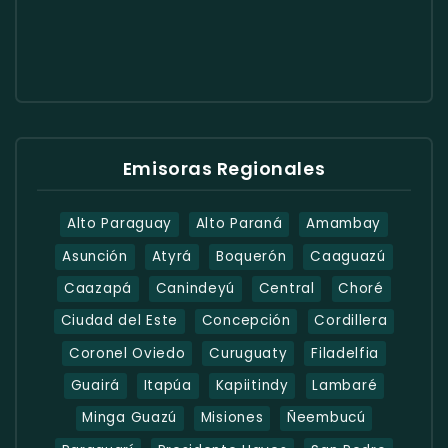
Emisoras Regionales
Alto Paraguay
Alto Paraná
Amambay
Asunción
Atyrá
Boquerón
Caaguazú
Caazapá
Canindeyú
Central
Choré
Ciudad del Este
Concepción
Cordillera
Coronel Oviedo
Curuguaty
Filadelfia
Guairá
Itapúa
Kapiitindy
Lambaré
Minga Guazú
Misiones
Ñeembucú