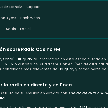
ustin Lefholz - Copper
eon Ayers - Back When
Solxis - Facial
ón sobre Radio Casino FM
aysandú, Uruguay
. Su programación está especializada en
3 FM FM
o disfruta de su
transmisión en línea de alta cali
Uruguay
los contenidos más relevantes de
y forma parte de 
la radio en directo y en línea
sonido de alta cali
 Disfruta de su emisión en directo con
día
.
guay
96.3 FM
, busca la emisora en la frecuencia
para disfru