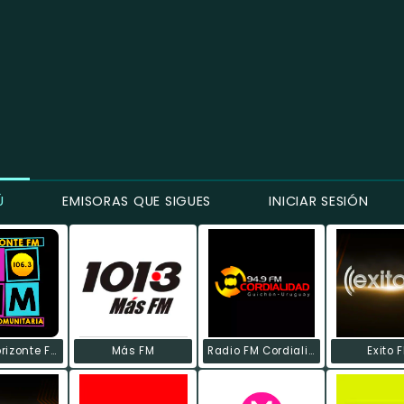
Ú
EMISORAS QUE SIGUES
INICIAR SESIÓN
Radio Horizonte FM
Más FM
Radio FM Cordialidad
Exito 