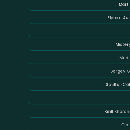
Mart
Flybird Au
Mister
Medi
Sergey G
Soulful-Ca
Kirill Khar
Cla