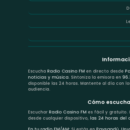
D
L
Informaci
Radio Casino FM
P
Escucha
en directo desde
noticias y música
96.
. Sintoniza la emisora en
disponible las 24 horas. Mantente al día con 
audiencia.
Cómo escuchar 
Radio Casino FM
Escuchar
es fácil y gratuito.
las 24 horas del 
desde cualquier dispositivo,
En tu radio FM/AM:
Paysandú, Uru
Si estás en