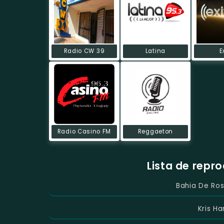
Radio CW 39
Latina
E
Radio Casino FM
Reggaeton
Lista de repr
Bahia De Ros
Kris H