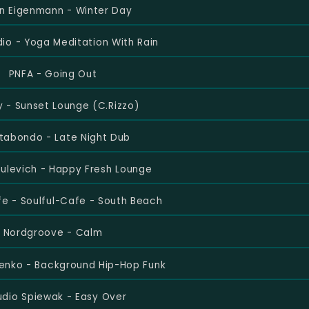
in Eigenmann - Winter Day
dio - Yoga Meditation With Rain
PNFA - Going Out
y - Sunset Lounge (C.Rizzo)
tabondo - Late Night Dub
ulevich - Happy Fresh Lounge
fe - Soulful-Cafe - South Beach
Nordgroove - Calm
chenko - Background Hip-Hop Funk
udio Spiewak - Easy Over