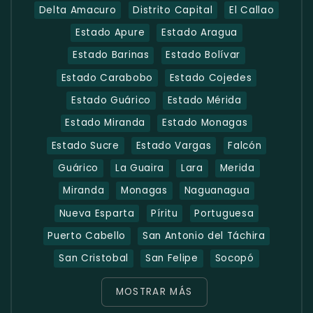
Delta Amacuro
Distrito Capital
El Callao
Estado Apure
Estado Aragua
Estado Barinas
Estado Bolívar
Estado Carabobo
Estado Cojedes
Estado Guárico
Estado Mérida
Estado Miranda
Estado Monagas
Estado Sucre
Estado Vargas
Falcón
Guárico
La Guaira
Lara
Merida
Miranda
Monagas
Naguanagua
Nueva Esparta
Píritu
Portuguesa
Puerto Cabello
San Antonio del Táchira
San Cristobal
San Felipe
Socopó
MOSTRAR MÁS