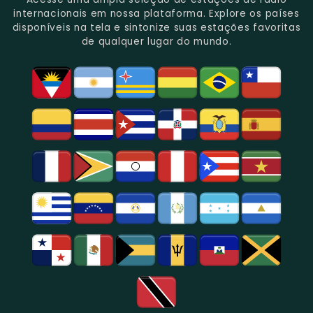
Gênero.
Uma
No
Eventos
Sua
internacionais em nossa plataforma. Explore os países
Rica
Jornalismo
Esportivos,
Programação
disponíveis na tela e sintonize suas estações favoritas
Programação
Em
Especialmente
De
de qualquer lugar do mundo.
Musical
São
Futebol.
Música
E
Paulo.
Popular,
Cultural.
Notícias
E
Entretenimento
Na
Região
De
São
Paulo.