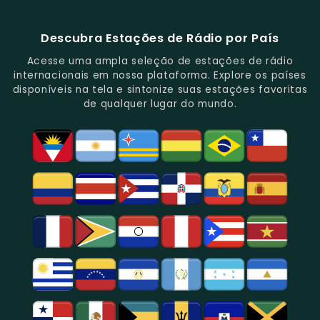
E
De
E
Emissoras
E
Programação
FM
Notícias.
Clássicos
Programas
De
Informações,
Diversificada
Brasil
E
De
São
É
E
-
Descubra Estações de Rádio por País
Novidades
Entretenimento.
Paulo,
Uma
Cobertura
Famosa
Do
Oferecendo
Referência
De
Por
Acesse uma ampla seleção de estações de rádio
Gênero.
Uma
No
Eventos
Sua
internacionais em nossa plataforma. Explore os países
Rica
Jornalismo
Esportivos,
Programação
disponíveis na tela e sintonize suas estações favoritas
Programação
Em
Especialmente
De
de qualquer lugar do mundo.
Musical
São
Futebol.
Música
E
Paulo.
Popular,
Cultural.
Notícias
E
Entretenimento
Na
Região
De
São
Paulo.