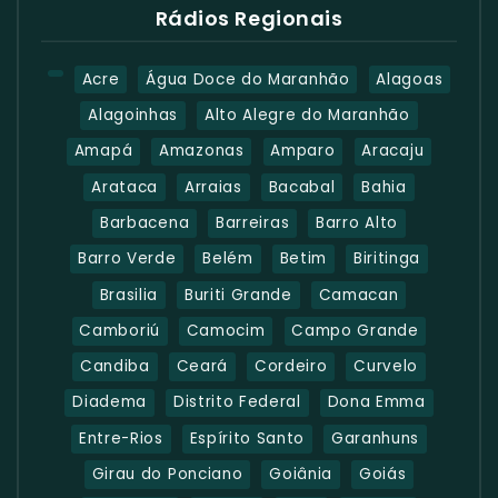
Rádios Regionais
Acre
Água Doce do Maranhão
Alagoas
Alagoinhas
Alto Alegre do Maranhão
Amapá
Amazonas
Amparo
Aracaju
Arataca
Arraias
Bacabal
Bahia
Barbacena
Barreiras
Barro Alto
Barro Verde
Belém
Betim
Biritinga
Brasilia
Buriti Grande
Camacan
Camboriú
Camocim
Campo Grande
Candiba
Ceará
Cordeiro
Curvelo
Diadema
Distrito Federal
Dona Emma
Entre-Rios
Espírito Santo
Garanhuns
Girau do Ponciano
Goiânia
Goiás