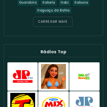
Guarabira
Itabela
Itabi
Itabuna
Itaguaçu da Bahia
CARREGAR MAIS
Rádios Top
Rádio
Rádio
Rádio
Jovem
Globo
Band
Pan
98.1
96.1
100.9
FM
FM