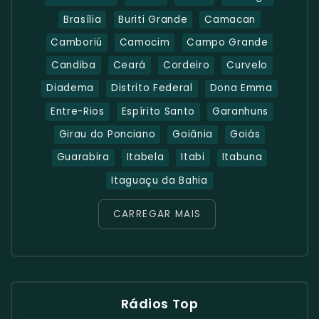
Brasília
Buriti Grande
Camacan
Camboriú
Camocim
Campo Grande
Candiba
Ceará
Cordeiro
Curvelo
Diadema
Distrito Federal
Dona Emma
Entre-Rios
Espírito Santo
Garanhuns
Girau do Ponciano
Goiânia
Goiás
Guarabira
Itabela
Itabi
Itabuna
Itaguaçu da Bahia
CARREGAR MAIS
Rádios Top