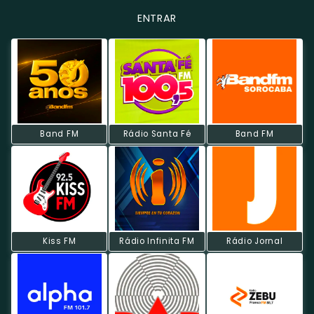
ENTRAR
Band FM
Rádio Santa Fé
Band FM
Kiss FM
Rádio Infinita FM
Rádio Jornal