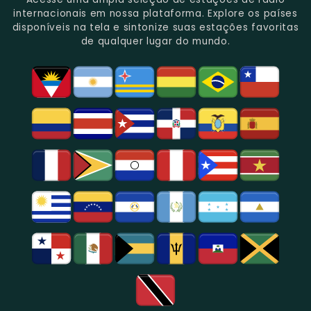
Gênero.
Uma
No
Eventos
Sua
internacionais em nossa plataforma. Explore os países
Rica
Jornalismo
Esportivos,
Programação
disponíveis na tela e sintonize suas estações favoritas
Programação
Em
Especialmente
De
de qualquer lugar do mundo.
Musical
São
Futebol.
Música
E
Paulo.
Popular,
Cultural.
Notícias
E
Entretenimento
Na
Região
De
São
Paulo.