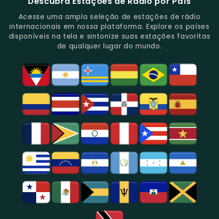
Descubra Estações de Rádio por País
Novidades
Entretenimento.
Paulo,
Uma
Cobertura
Famosa
Do
Oferecendo
Referência
De
Por
Acesse uma ampla seleção de estações de rádio
Gênero.
Uma
No
Eventos
Sua
internacionais em nossa plataforma. Explore os países
Rica
Jornalismo
Esportivos,
Programação
disponíveis na tela e sintonize suas estações favoritas
Programação
Em
Especialmente
De
de qualquer lugar do mundo.
Musical
São
Futebol.
Música
E
Paulo.
Popular,
Cultural.
Notícias
E
Entretenimento
Na
Região
De
São
Paulo.