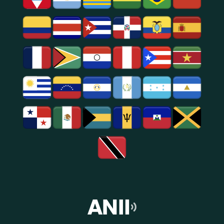
E
Entretenimento
Na
Região
De
São
Paulo.