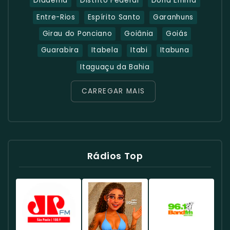
Diadema
Distrito Federal
Dona Emma
Entre-Rios
Espírito Santo
Garanhuns
Girau do Ponciano
Goiânia
Goiás
Guarabira
Itabela
Itabi
Itabuna
Itaguaçu da Bahia
CARREGAR MAIS
Rádios Top