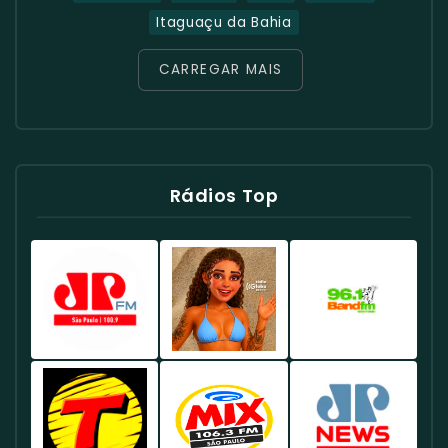
Itaguaçu da Bahia
CARREGAR MAIS
Rádios Top
Rádio
Rádio
Rádio
Jovem
Globo
Band
Pan
98.1
96.1
100.9
FM
FM
FM
Brasil
Brasil