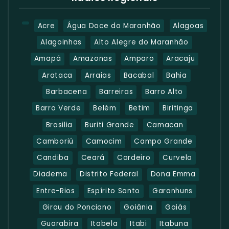
Acre
Água Doce do Maranhão
Alagoas
Alagoinhas
Alto Alegre do Maranhão
Amapá
Amazonas
Amparo
Aracaju
Arataca
Arraias
Bacabal
Bahia
Barbacena
Barreiras
Barro Alto
Barro Verde
Belém
Betim
Biritinga
Brasilia
Buriti Grande
Camacan
Camboriú
Camocim
Campo Grande
Candiba
Ceará
Cordeiro
Curvelo
Diadema
Distrito Federal
Dona Emma
Entre-Rios
Espírito Santo
Garanhuns
Girau do Ponciano
Goiânia
Goiás
Guarabira
Itabela
Itabi
Itabuna