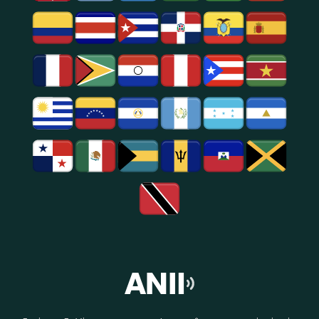
Entretenimento
Na
Região
De
São
Paulo.