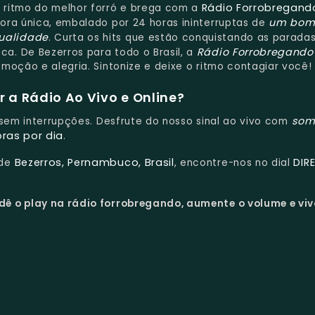
Rádio Forrobregand
 ritmo do melhor forró e brega com a
um bo
ora única, embalado por 24 horas ininterruptas de
ualidade
. Curta os hits que estão conquistando as parada
Rádio Forrobregando
a. De Bezerros para todo o Brasil, a
moção e alegria. Sintonize e deixe o ritmo contagiar você!
 a Rádio Ao Vivo e Online?
som
e sem interrupções. Desfrute do nosso sinal ao vivo com
oras por dia
.
Bezerros, Pernambuco, Brasil
DIR
 de
, encontre-nos no dial
dê o play na rádio forrobregando, aumente o volume e viv