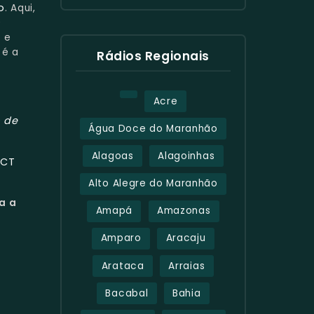
o
. Aqui,
m
s e
é a
Rádios Regionais
Acre
 de
Água Doce do Maranhão
Alagoas
Alagoinhas
ECT
Alto Alegre do Maranhão
a a
Amapá
Amazonas
Amparo
Aracaju
Arataca
Arraias
Bacabal
Bahia