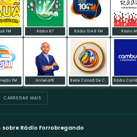
uã FM
Rádio 87
Rádio 104.9 FM
Rádio M
Brejão FM
AntenaPE
Rede Canaã De Comunicação
CARREGAR MAIS
 sobre Rádio Forrobregando