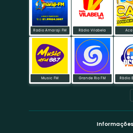
Radio Amaraji FM
Rádio Vilabela
Aca
Music FM
Grande Rio FM
Rádio 
Informações