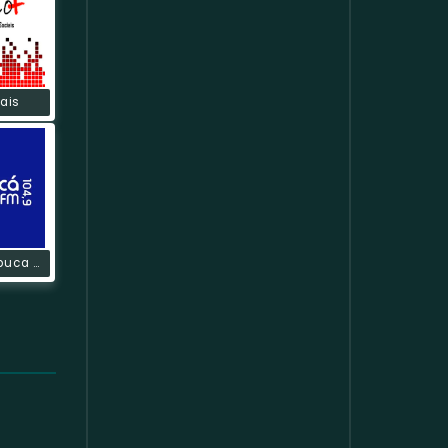
ais
Rádio Cambuca FM