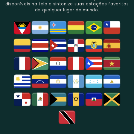
Rica
Jornalismo
Esportivos,
Programação
disponíveis na tela e sintonize suas estações favoritas
Programação
Em
Especialmente
De
de qualquer lugar do mundo.
Musical
São
Futebol.
Música
E
Paulo.
Popular,
Cultural.
Notícias
E
Entretenimento
Na
Região
De
São
Paulo.