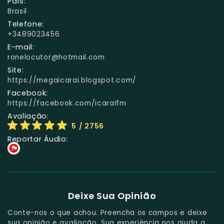
País:
Brasil
Telefone:
+3489023456
E-mail:
ronelocutor@hotmail.com
Site:
https://megaicarai.blogspot.com/
Facebook:
https://facebook.com/icaraifm
Avaliação:
5
/ 2756
Reportar Áudio:
Deixe Sua Opinião
Conte-nos o que achou. Preencha os campos e deixe
sua opinião e avaliação. Sua experiência nos ajuda a