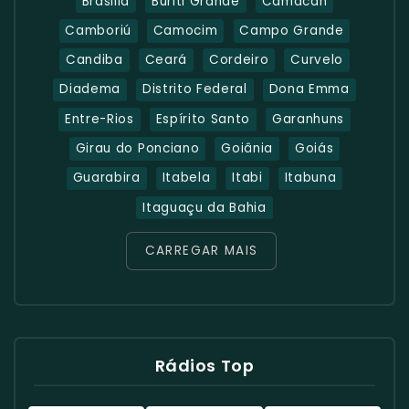
Brasilia
Buriti Grande
Camacan
Camboriú
Camocim
Campo Grande
Candiba
Ceará
Cordeiro
Curvelo
Diadema
Distrito Federal
Dona Emma
Entre-Rios
Espírito Santo
Garanhuns
Girau do Ponciano
Goiânia
Goiás
Guarabira
Itabela
Itabi
Itabuna
Itaguaçu da Bahia
CARREGAR MAIS
Rádios Top