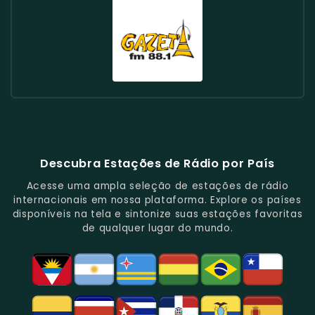
Com
Contemporânea,
Uma
-
Brasil
-
Rádio
Rádio
Rádio
Pop.
Ênfase
Apresenta
Mistura
Oferece
-
Conhecida
Metropolitana
CBN
Itatiaia
Em
Artistas
De
Uma
Especializada
Pela
98.5
90.5
100.3
Música
Novos
Música
Programação
Em
Sua
FM
FM
FM
Clássica
E
Popular
Variada,
Rock,
Programação
Brasil
Brasil
Brasil
E
Clássicos.
E
Com
Com
Variada,
-
-
-
Educação.
Clássicos.
Foco
Uma
Incluindo
Uma
Focada
Conhecida
Rádio
Em
Programação
Música
Das
Em
Por
Gazeta
Música
Repleta
Popular
Principais
Notícias
Sua
88.1
E
De
E
Emissoras
E
Programação
FM
Notícias.
Clássicos
Programas
De
Informações,
Diversificada
Brasil
E
De
São
É
E
-
Descubra Estações de Rádio por País
Novidades
Entretenimento.
Paulo,
Uma
Cobertura
Famosa
Do
Oferecendo
Referência
De
Por
Acesse uma ampla seleção de estações de rádio
Gênero.
Uma
No
Eventos
Sua
internacionais em nossa plataforma. Explore os países
Rica
Jornalismo
Esportivos,
Programação
disponíveis na tela e sintonize suas estações favoritas
Programação
Em
Especialmente
De
de qualquer lugar do mundo.
Musical
São
Futebol.
Música
E
Paulo.
Popular,
Cultural.
Notícias
E
Entretenimento
Na