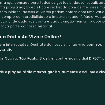
fiança, pensada para todos os gostos e idades! Localizad
uma programação eclética e recheada com as melhores mú
 a comunidade. Nossos ouvintes podem contar com uma vari
 sempre com credibilidade e imparcialidade. A Rádio Maste
spaço onde cada voz conta e cada canção tem um propósit
 faça parte da nossa história!
 a Rádio Ao Vivo e Online?
som 
 sem interrupções. Desfrute do nosso sinal ao vivo com
por dia
.
Guaíra, São Paulo, Brasil
DIRECT
 de
, encontre-nos no dial
p
dê o play na rádio master guaíra, aumente o volume e viv