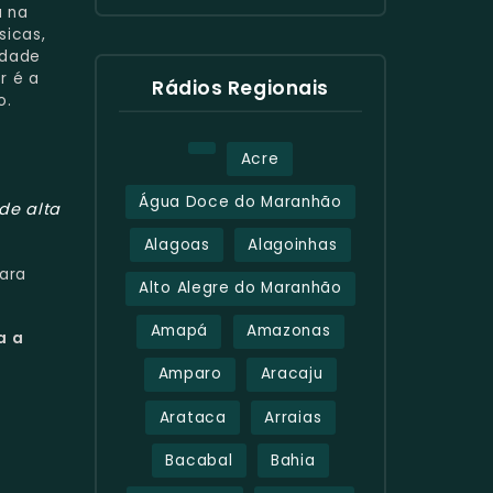
a na
sicas,
edade
r é a
Rádios Regionais
o.
Acre
Água Doce do Maranhão
de alta
Alagoas
Alagoinhas
ara
Alto Alegre do Maranhão
Amapá
Amazonas
a a
Amparo
Aracaju
Arataca
Arraias
Bacabal
Bahia