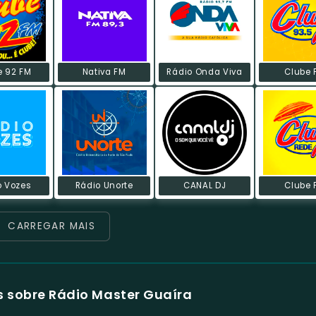
e 92 FM
Nativa FM
Rádio Onda Viva
Clube 
o Vozes
Rádio Unorte
CANAL DJ
Clube 
CARREGAR MAIS
 sobre Rádio Master Guaíra