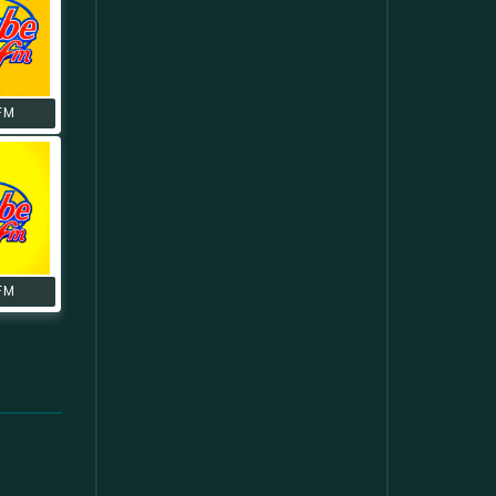
FM
FM