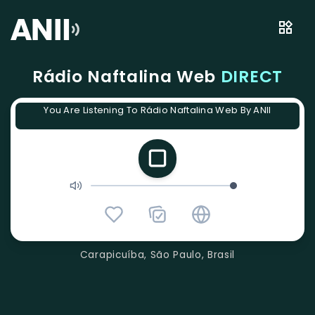
Rádio Naftalina Web
DIRECT
You Are Listening To Rádio Naftalina Web By ANII
Carapicuíba, São Paulo, Brasil