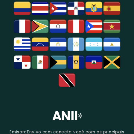
Entretenimento
Na
Região
De
São
Paulo.
EmisoraEnVivo.com conecta você com as principais